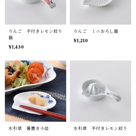
りんご 手付きレモン絞り
りんご ミニおろし器
器
¥1,210
¥1,430
水引草 箸置き小皿
水引草 手付きレモン絞り