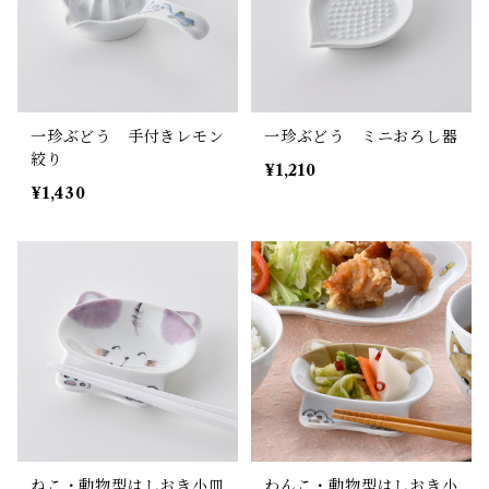
一珍ぶどう 手付きレモン
一珍ぶどう ミニおろし器
絞り
¥1,210
¥1,430
ねこ・動物型はしおき小皿
わんこ・動物型はしおき小