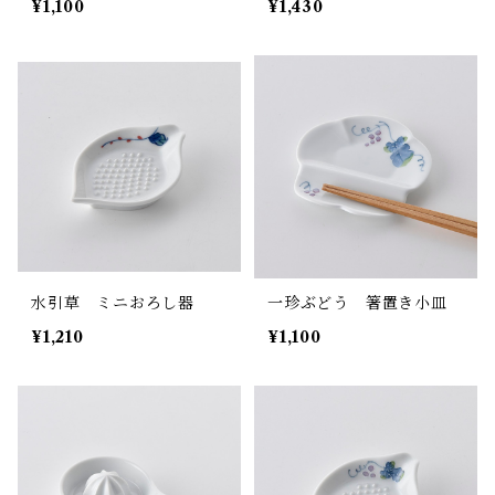
¥1,100
¥1,430
水引草 ミニおろし器
一珍ぶどう 箸置き小皿
¥1,210
¥1,100