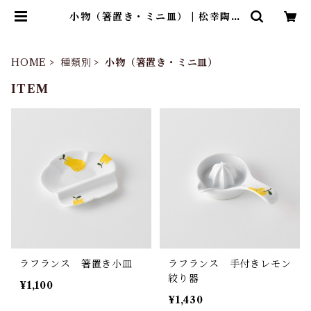
小物（箸置き・ミニ皿） | 松幸陶芸
「波佐見焼窯元」webストア
HOME
種類別
小物（箸置き・ミニ皿）
ITEM
ラフランス 箸置き小皿
ラフランス 手付きレモン
絞り器
¥1,100
¥1,430