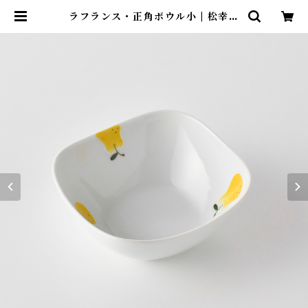
ラフランス・正角ボウル小 | 松幸陶
芸「波佐見焼窯元」webストア