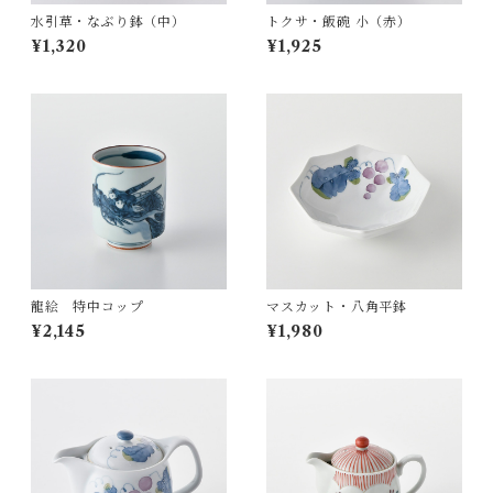
水引草・なぶり鉢（中）
トクサ・飯碗 小（赤）
¥1,320
¥1,925
龍絵 特中コップ
マスカット・八角平鉢
¥2,145
¥1,980