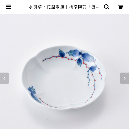
水引草・花型取皿 | 松幸陶芸「波佐
見焼窯元」webストア