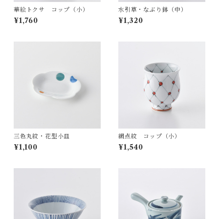
華絵トクサ コップ（小）
水引草・なぶり鉢（中）
¥1,760
¥1,320
三色丸紋・花型小皿
網点紋 コップ（小）
¥1,100
¥1,540