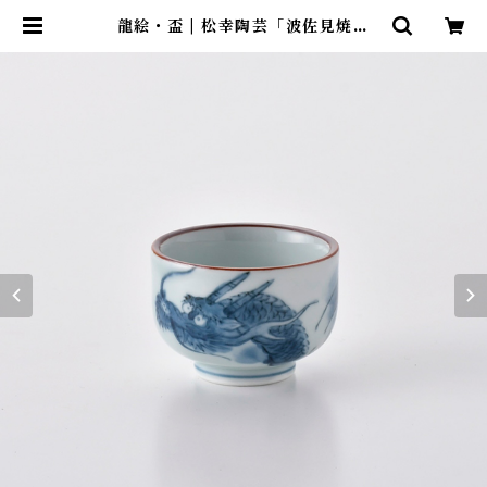
龍絵・盃 | 松幸陶芸「波佐見焼窯
元」webストア